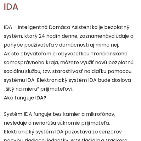
IDA
IDA - Inteligentná Domáca Asistentka je bezplatný
systém, ktorý 24 hodín denne, zaznamenáva údaje o
pohybe používateľa v domácnosti aj mimo nej.
Ak ste obyvateľom či obyvateľkou Trenčianskeho
samosprávneho kraja, môžete využiť novú bezplatnú
sociálnu službu, tzv. starostlivosť na diaľku pomocou
systému IDA. Elektronický systém IDA bude doslova
„šitý na mieru“ prijímateľovi.
Ako funguje IDA?
Systém IDA funguje bez kamier a mikrofónov,
nesleduje a nenarúša súkromie prijímateľa.
Elektronický systém IDA pozostáva zo senzorov
pohybu, riadiacej jednotky, SOS tlačidla a trackera,