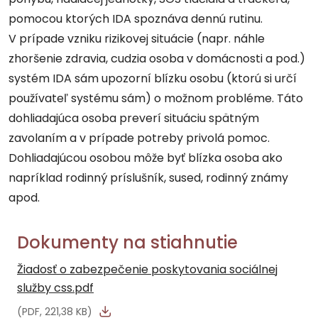
pomocou ktorých IDA spoznáva dennú rutinu.
V prípade vzniku rizikovej situácie (napr. náhle
zhoršenie zdravia, cudzia osoba v domácnosti a pod.)
systém IDA sám upozorní blízku osobu (ktorú si určí
používateľ systému sám) o možnom probléme. Táto
dohliadajúca osoba preverí situáciu spätným
zavolaním a v prípade potreby privolá pomoc.
Dohliadajúcou osobou môže byť blízka osoba ako
napríklad rodinný príslušník, sused, rodinný známy
apod.
Dokumenty na stiahnutie
Žiadosť o zabezpečenie poskytovania sociálnej
služby css.pdf
(PDF, 221,38 KB)