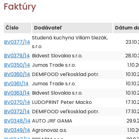
Faktúry
Číslo
Dodávateľ
Dátum do
Studená kuchyna Viliam Slezák,
BV0377/14
23.10
s.r.o
BV0379/14
Bidvest Slovakia s.r.o.
28.10
BV0350/14
Jumas Trade s.r.o.
1.10.
BV0360/14
DEMIFOOD veľkosklad potr.
10.10
BV0361/14
Jumas Trade s.r.o.
10.10
BV0363/14
Bidvest Slovakia s.r.o.
10.10
BV0370/14
LUDOPRINT Peter Macko
17.10
BV0372/14
DEMIFOOD veľkosklad potr.
17.10
BV0348/14
AUTO JRF GAMA
29.9.
BV0349/14
Agronovaz a.s.
1.10.