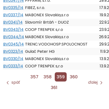
BV0347/14
PPFARM, s.r.o.
29.9.
BV0335/14
FIBEZ, s.r.o.
17.9.
BV0337/14
MABONEX Slovakia,s.r.o
19.9.
BV0341/14
Slavomír Brtáň - DUOZ
22.9.
BV0343/14
COOP TRENPEK s,r.o
23.9.
BV0344/14
MABONEX Slovakia,s.r.o
26.9.
BV0345/14
TRENC.VODOHOSP.SPOLOCNOST
29.9.
BV0323/14
Gulač Peter HG
11.9.
BV0330/14
MABONEX Slovakia,s.r.o
13.9.
BV0333/14
COOP TRENPEK s,r.o
13.9.
357
358
359
360
späť
ďalej
361