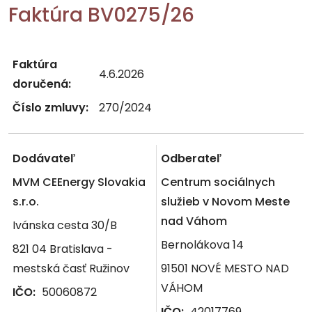
Faktúra BV0275/26
Faktúra
4.6.2026
doručená:
Číslo zmluvy:
270/2024
Dodávateľ
Odberateľ
MVM CEEnergy Slovakia
Centrum sociálnych
s.r.o.
služieb v Novom Meste
nad Váhom
Ivánska cesta 30/B
Bernolákova 14
821 04 Bratislava -
mestská časť Ružinov
91501 NOVÉ MESTO NAD
VÁHOM
IČO:
50060872
IČO:
42017769