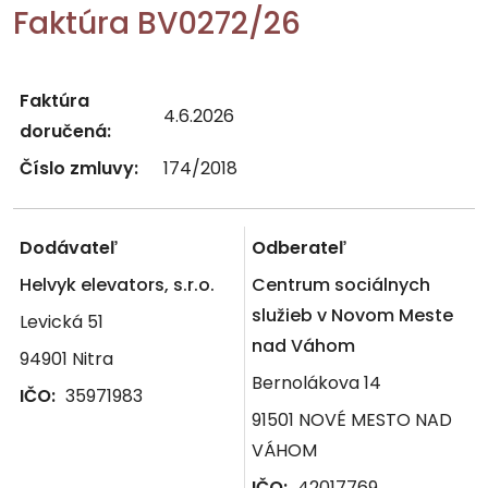
Faktúra BV0272/26
Faktúra
4.6.2026
doručená:
Číslo zmluvy:
174/2018
Dodávateľ
Odberateľ
Helvyk elevators, s.r.o.
Centrum sociálnych
služieb v Novom Meste
Levická 51
nad Váhom
94901 Nitra
Bernolákova 14
IČO:
35971983
91501 NOVÉ MESTO NAD
VÁHOM
IČO:
42017769